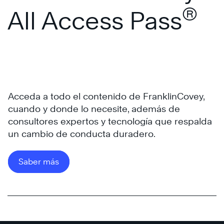
®
All Access Pass
Los
7
Hábitos
de
Acceda a todo el contenido de FranklinCovey,
las
cuando y donde lo necesite, además de
personas
consultores expertos y tecnología que respalda
altamente
un cambio de conducta duradero.
Los
®
efectivas
7
Saber más
Hábitos
Los
de
7
las
Hábitos
personas
de
altamente
las
®