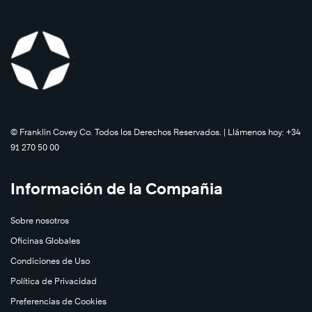
efectivas
personas
altamente
®
efectivas
liderazgo
©️ Franklin Covey Co. Todos los Derechos Reservados. | Llámenos hoy: +34
91 270 50 00
Información de la Compañia
Sobre nosotros
Saber
Oficinas Globales
más
Condiciones de Uso
Saber
Política de Privacidad
más
Preferencias de Cookies
Los