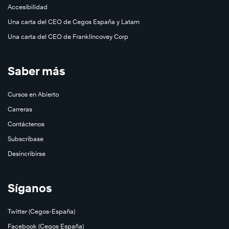
Accesibilidad
7
hábitos
Una carta del CEO de Cegos España y Latam
de
Una carta del CEO de Franklincovey Corp
las
personas
Saber más
altamente
®
efectivas
Cursos en Abierto
Carreras
Contáctenos
Subscríbase
Saber
más
Desincribirse
Síganos
Twitter (Cegos-España)
Facebook (Cegos España)