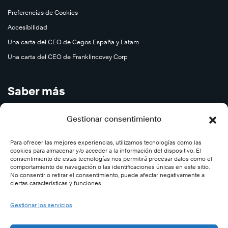
Preferencias de Cookies
Accesibilidad
Una carta del CEO de Cegos España y Latam
Una carta del CEO de Franklincovey Corp
Saber más
Cursos en Abierto
Gestionar consentimiento
Carreras
Para ofrecer las mejores experiencias, utilizamos tecnologías como las
Contáctenos
cookies para almacenar y/o acceder a la información del dispositivo. El
Subscríbase
consentimiento de estas tecnologías nos permitirá procesar datos como el
comportamiento de navegación o las identificaciones únicas en este sitio.
Desincribirse
No consentir o retirar el consentimiento, puede afectar negativamente a
ciertas características y funciones.
Síganos
Gestionar los servicios