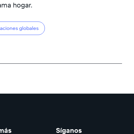
ama hogar.
caciones globales
 más
Síganos