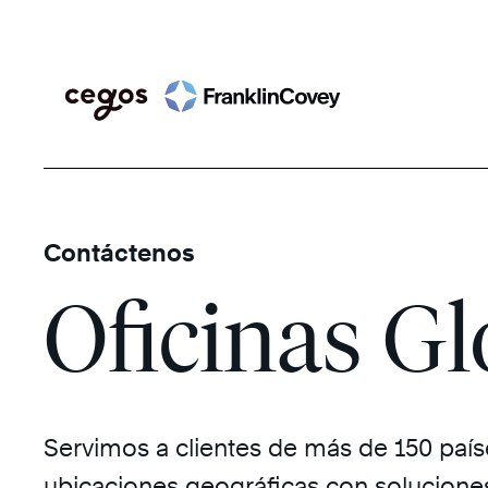
Skip
Search
to
content
Contáctenos
Oficinas Gl
Servimos a clientes de más de 150 país
ubicaciones geográficas con soluciones