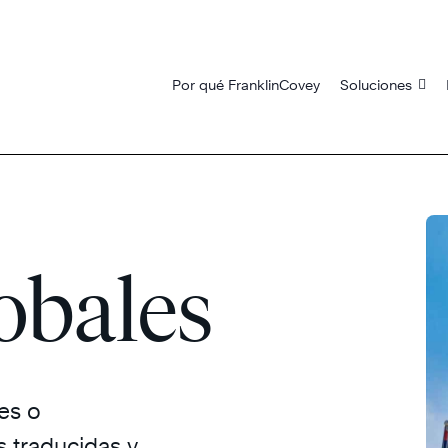
Por qué FranklinCovey
Soluciones
obales
es o
 traducidas y