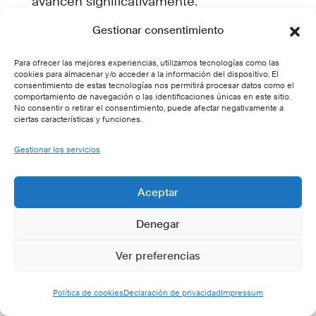
avancen significativamente.
Equipos completos
que buscan crear una
Gestionar consentimiento
cultura de alta productividad y enfoque
Para ofrecer las mejores experiencias, utilizamos tecnologías como las
compartido.
cookies para almacenar y/o acceder a la información del dispositivo. El
consentimiento de estas tecnologías nos permitirá procesar datos como el
comportamiento de navegación o las identificaciones únicas en este sitio.
Profesionales del conocimiento
que luchan
No consentir o retirar el consentimiento, puede afectar negativamente a
ciertas características y funciones.
con la sobrecarga de información y
decisiones constantes.
Gestionar los servicios
Líderes que desean mejorar el bienestar de
Aceptar
sus equipos
reduciendo el estrés y el
agotamiento laboral.
Denegar
Ver preferencias
Objetivos de aprendizaje del programa
Al completar el curso, los participantes serán
Política de cookies
Declaración de privacidad
Impressum
capaces de: