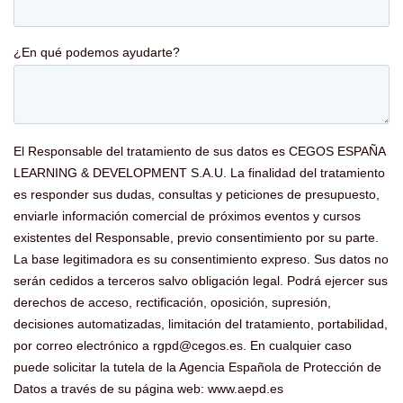
Liderazgo™
Saber
más