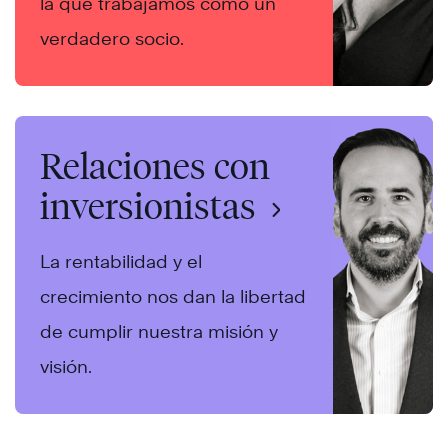
la que trabajamos como un
verdadero socio.
Relaciones con
inversionistas
La rentabilidad y el
crecimiento nos dan la libertad
de cumplir nuestra misión y
visión.