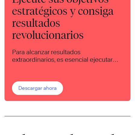
estratégicos y consiga
resultados
revolucionarios
Para alcanzar resultados
extraordinarios, es esencial ejecutar
con precisión los objetivos
estratégicos. Al alinear recursos y
esfuerzos con un plan claro, las
Descargar ahora
organizaciones pueden lograr un
impacto transformador y mantener una
ventaja competitiva.