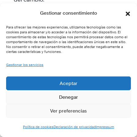
Disrupción:
Proporcionar apoyo y
Gestionar consentimiento
orientación a medida que los equipos
Para ofrecer las mejores experiencias, utilizamos tecnologías como las
experimentan incertidumbre, ayudándoles a
cookies para almacenar y/o acceder a la información del dispositivo. El
consentimiento de estas tecnologías nos permitirá procesar datos como el
replantear los desafíos como oportunidades.
comportamiento de navegación o las identificaciones únicas en este sitio.
No consentir o retirar el consentimiento, puede afectar negativamente a
ciertas características y funciones.
Adopción:
Fomentar nuevos
comportamientos y mentalidades, ayudando
Gestionar los servicios
a los equipos a integrar el cambio en sus
Aceptar
prácticas cotidianas.
Innovación:
Fomentar una cultura de mejora
Denegar
continua donde los equipos estén
Ver preferencias
empoderados para encontrar soluciones
Política de cookies
Declaración de privacidad
Impressum
innovadoras y liderar el camino hacia