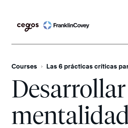
Skip
Search
to
content
Courses
Las 6 prácticas críticas p
Desarrollar
mentalidad