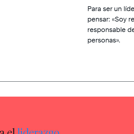
Para ser un líd
pensar: «Soy r
responsable de
personas».
a el
liderazgo