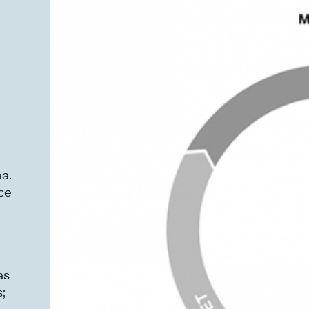
a.
ce
as
;