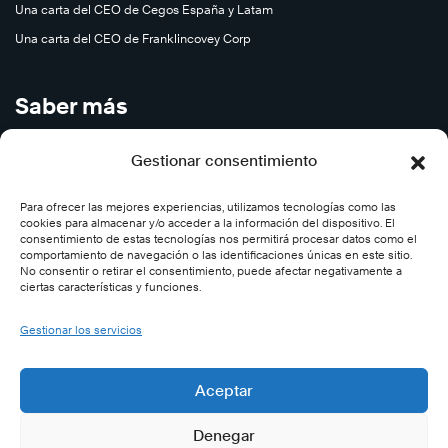
Una carta del CEO de Cegos España y Latam
Una carta del CEO de Franklincovey Corp
Saber más
Cursos en Abierto
Gestionar consentimiento
Carreras
Para ofrecer las mejores experiencias, utilizamos tecnologías como las
Contáctenos
cookies para almacenar y/o acceder a la información del dispositivo. El
Subscríbase
consentimiento de estas tecnologías nos permitirá procesar datos como el
comportamiento de navegación o las identificaciones únicas en este sitio.
Desincribirse
No consentir o retirar el consentimiento, puede afectar negativamente a
ciertas características y funciones.
Síganos
Gestionar los servicios
Twitter (Cegos-España)
Aceptar
Facebook (Cegos España)
Denegar
LinkedIn (Cegos-España)