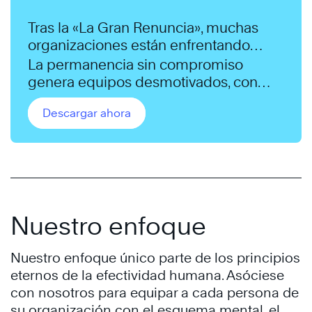
Tras la «La Gran Renuncia», muchas
organizaciones están enfrentando
ahora “La Gran Permanencia”:
La permanencia sin compromiso
empleados que siguen en la empresa,
genera equipos desmotivados, con
pero con una creciente desconexión
baja productividad y escasa
emocional.
Descargar ahora
implicación.
Nuestro enfoque
Nuestro enfoque único parte de los principios
eternos de la efectividad humana. Asóciese
con nosotros para equipar a cada persona de
su organización con el esquema mental, el