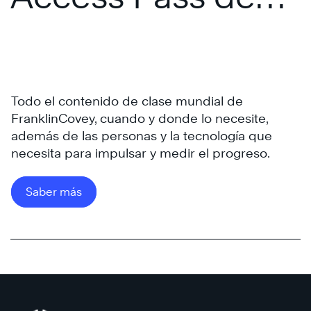
FranklinCovey
Las
4
Todo el contenido de clase mundial de
Disciplinas
FranklinCovey, cuando y donde lo necesite,
de
además de las personas y la tecnología que
la
®
necesita para impulsar y medir el progreso.
Ejecución
Saber más
Saber
más