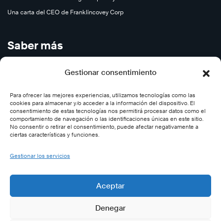
más
Una carta del CEO de Franklincovey Corp
Saber más
Cursos en Abierto
Gestionar consentimiento
Carreras
Para ofrecer las mejores experiencias, utilizamos tecnologías como las
Contáctenos
cookies para almacenar y/o acceder a la información del dispositivo. El
Subscríbase
consentimiento de estas tecnologías nos permitirá procesar datos como el
Saber
comportamiento de navegación o las identificaciones únicas en este sitio.
Saber
Desincribirse
más
No consentir o retirar el consentimiento, puede afectar negativamente a
más
ciertas características y funciones.
Síganos
Gestionar los servicios
Twitter (Cegos-España)
Aceptar
Facebook (Cegos España)
Denegar
LinkedIn (Cegos-España)