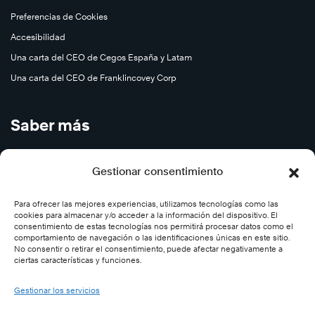
Preferencias de Cookies
Accesibilidad
Una carta del CEO de Cegos España y Latam
Una carta del CEO de Franklincovey Corp
Saber más
Cursos en Abierto
Gestionar consentimiento
Carreras
Contáctenos
Para ofrecer las mejores experiencias, utilizamos tecnologías como las
cookies para almacenar y/o acceder a la información del dispositivo. El
Subscríbase
consentimiento de estas tecnologías nos permitirá procesar datos como el
comportamiento de navegación o las identificaciones únicas en este sitio.
Desincribirse
No consentir o retirar el consentimiento, puede afectar negativamente a
ciertas características y funciones.
Síganos
Gestionar los servicios