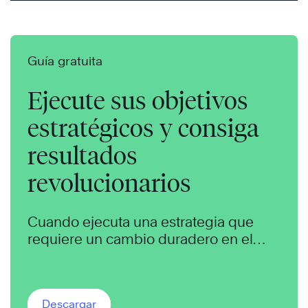
Guía gratuita
Ejecute sus objetivos
estratégicos y consiga
resultados
revolucionarios
Cuando ejecuta una estrategia que
requiere un cambio duradero en el
comportamiento de otras personas, se
enfrenta a uno de los mayores retos de
liderazgo
que jamás encontrará. Con
Descargar
Las 4 Disciplinas de la Ejecución®, no