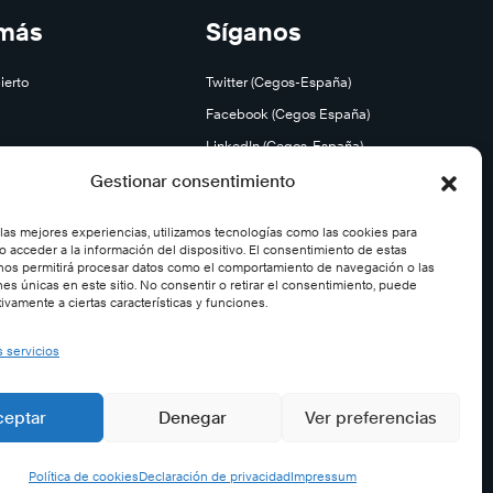
 más
Síganos
ierto
Twitter (Cegos-España)
Facebook (Cegos España)
LinkedIn (Cegos-España)
YouTube (Cegos España)
Gestionar consentimiento
e
Instagram (Cegos-España)
 las mejores experiencias, utilizamos tecnologías como las cookies para
o acceder a la información del dispositivo. El consentimiento de estas
nos permitirá procesar datos como el comportamiento de navegación o las
nes únicas en este sitio. No consentir o retirar el consentimiento, puede
ivamente a ciertas características y funciones.
s servicios
ceptar
Denegar
Ver preferencias
Política de cookies
Declaración de privacidad
Impressum