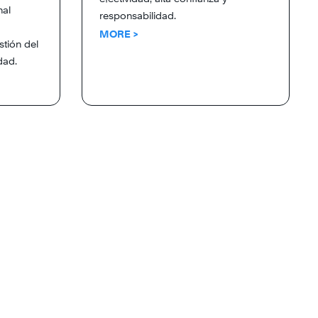
nal
responsabilidad.
MORE >
stión del
dad.