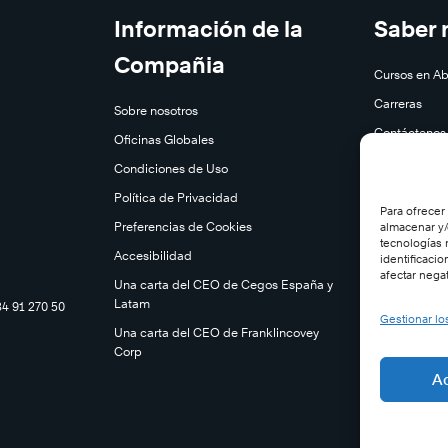
Información de la
Saber
Compañia
Cursos en Ab
Carreras
Sobre nosotros
Contáctenos
Oficinas Globales
Subscríbase
Condiciones de Uso
Desincribirs
Política de Privacidad
Para ofrecer
Preferencias de Cookies
almacenar y/
tecnologías 
Accesibilidad
identificacio
afectar negat
Una carta del CEO de Cegos España y
Latam
34 91 270 50
Gestionar lo
Una carta del CEO de Franklincovey
Corp
A