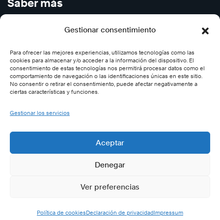
Saber más
Cursos en Abierto
Gestionar consentimiento
Carreras
Para ofrecer las mejores experiencias, utilizamos tecnologías como las
Contáctenos
cookies para almacenar y/o acceder a la información del dispositivo. El
Subscríbase
consentimiento de estas tecnologías nos permitirá procesar datos como el
comportamiento de navegación o las identificaciones únicas en este sitio.
Desincribirse
No consentir o retirar el consentimiento, puede afectar negativamente a
ciertas características y funciones.
Síganos
Gestionar los servicios
Twitter (Cegos-España)
Aceptar
Facebook (Cegos España)
Denegar
LinkedIn (Cegos-España)
YouTube (Cegos España)
Ver preferencias
Instagram (Cegos-España)
Política de cookies
Declaración de privacidad
Impressum