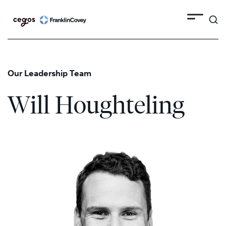
Search
Skip
to
content
Our Leadership Team
Will Houghteling