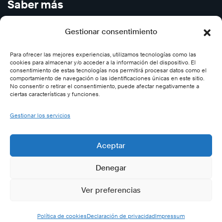
Saber más
Cursos en Abierto
Gestionar consentimiento
Carreras
Para ofrecer las mejores experiencias, utilizamos tecnologías como las
Contáctenos
cookies para almacenar y/o acceder a la información del dispositivo. El
Subscríbase
consentimiento de estas tecnologías nos permitirá procesar datos como el
comportamiento de navegación o las identificaciones únicas en este sitio.
Desincribirse
No consentir o retirar el consentimiento, puede afectar negativamente a
ciertas características y funciones.
Síganos
Gestionar los servicios
Twitter (Cegos-España)
Aceptar
Facebook (Cegos España)
Denegar
LinkedIn (Cegos-España)
YouTube (Cegos España)
Ver preferencias
Instagram (Cegos-España)
Política de cookies
Declaración de privacidad
Impressum