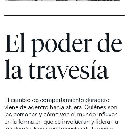
Disciplinas
de
la
®
Ejecución
El poder de
Las
4
Disciplinas
la travesía
de
la
®
Ejecución
El cambio de comportamiento duradero
viene de adentro hacia afuera. Quiénes son
las personas y cómo ven el mundo influyen
en la forma en que se involucran y lideran a
los demás. Nuestras Travesías de Impacto