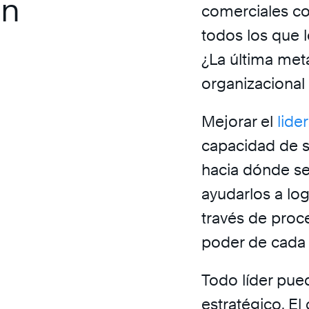
an
comerciales co
todos los que l
¿La última me
organizacional 
Mejorar el
lide
capacidad de s
hacia dónde se
ayudarlos a lo
través de proc
poder de cada 
Todo líder pue
estratégico. El