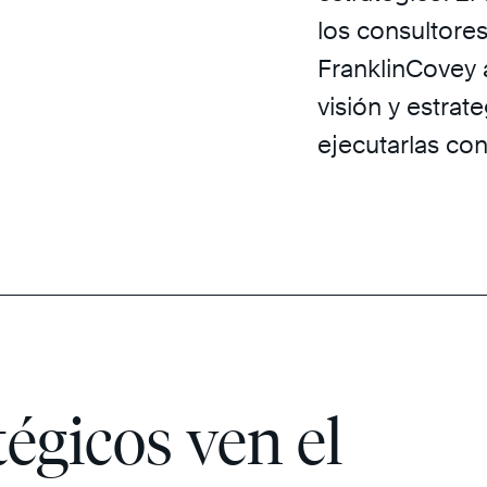
los consultore
FranklinCovey a
visión y estrat
ejecutarlas con
tégicos ven el