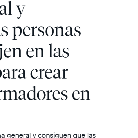
al y
as personas
en en las
para crear
rmadores en
ma general y consiguen que las