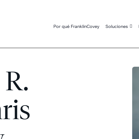
Por qué FranklinCovey
Soluciones
 R.
ris
y