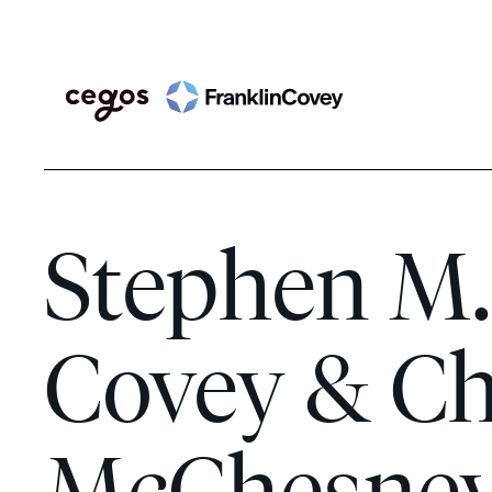
Skip
Search
to
content
Stephen M.
Covey & Ch
McChesne