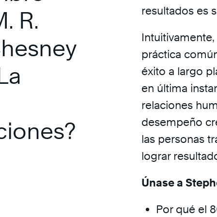
resultados es
. R.
Intuitivamente,
Chesney
práctica común
La
éxito a largo p
en última insta
relaciones hum
desempeño cre
ciones?
las personas tr
lograr resulta
Únase a Stephe
Por qué el 