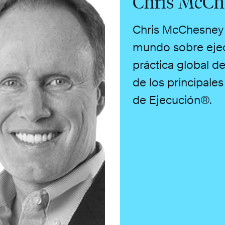
Chris McC
Chris McChesney 
mundo sobre ejecu
práctica global d
de los principales
de Ejecución®.