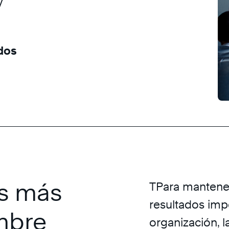
ados
es más
TPara mantener
resultados imp
mbre
organización, 