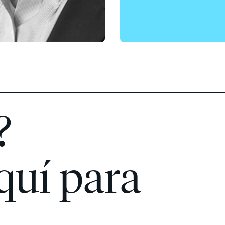
?
quí para