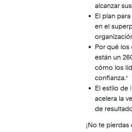
alcanzar sus
El plan para
en el super
organizació
Por qué los
están un 260
cómo los líd
confianza.
*
El estilo de
acelera la v
de resultado
¡No te pierdas 