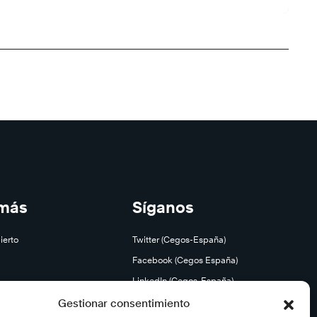
 más
Síganos
ierto
Twitter (Cegos-España)
Facebook (Cegos España)
LinkedIn (Cegos-España)
YouTube (Cegos España)
Gestionar consentimiento